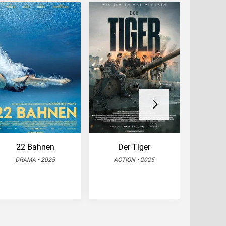
22 Bahnen
Der Tiger
Ein fa
A
DRAMA • 2025
ACTION • 2025
DRA