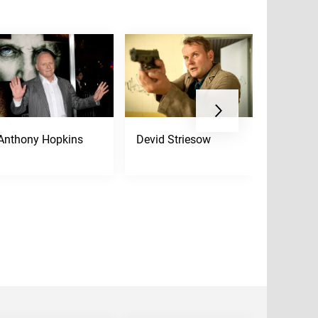
Anthony Hopkins
Devid Striesow
Jessica 