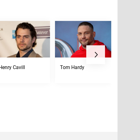
Henry Cavill
Tom Hardy
Kurt Rus