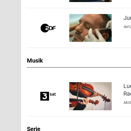
Ju
INFO
Musik
Lu
Ra
MUSI
Serie