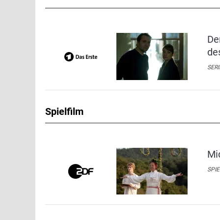
De
de
SERI
Spielfilm
Mi
SPIE