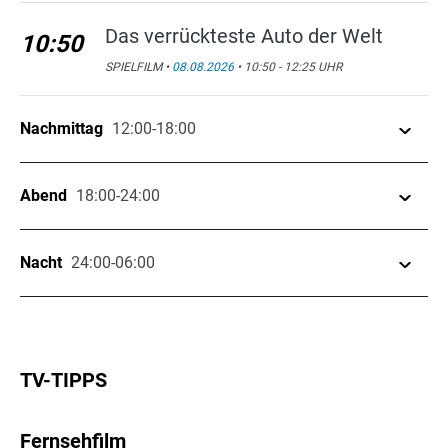
Das verrückteste Auto der Welt
10:50
SPIELFILM •
08.08.2026
• 10:50 - 12:25 UHR
Nachmittag
12:00-18:00
Zwei tolle Käfer räumen auf
Abend
18:00-24:00
12:25
SPIELFILM •
08.08.2026
• 12:25 - 14:00 UHR
Taxi 5
Nacht
24:00-06:00
18:30
Taxi
14:00
SPIELFILM •
08.08.2026
• 18:30 - 20:15 UHR
SPIELFILM •
08.08.2026
• 14:00 - 15:30 UHR
Road Trip: Beer Pong
01:30
Manta, Manta
20:15
FERNSEHFILM •
09.08.2026
• 01:30 - 03:05 UHR
TV-TIPPS
Taxi Taxi
15:30
SPIELFILM •
08.08.2026
• 20:15 - 21:45 UHR
SPIELFILM •
08.08.2026
• 15:30 - 17:00 UHR
Taxi
03:05
Fernsehfilm