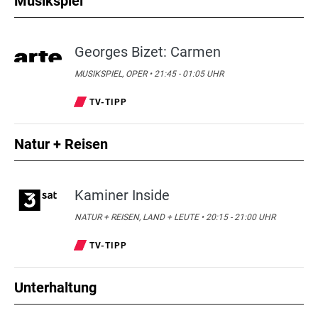
Musikspiel
Georges Bizet: Carmen
MUSIKSPIEL, OPER • 21:45 - 01:05 UHR
TV-TIPP
Natur + Reisen
Kaminer Inside
NATUR + REISEN, LAND + LEUTE • 20:15 - 21:00 UHR
TV-TIPP
Unterhaltung