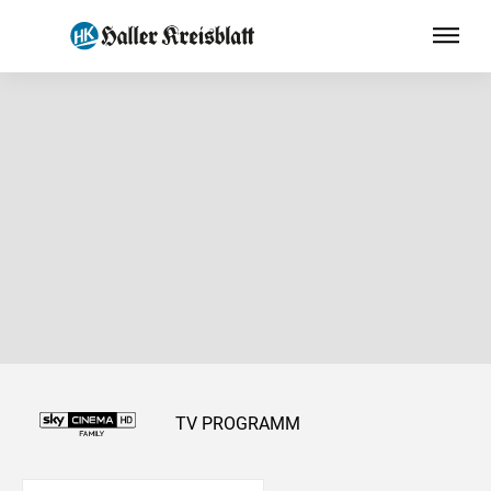
TV PROGRAMM