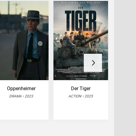
Oppenheimer
Der Tiger
Eine Mil
DRAMA • 2023
ACTION • 2025
DRA