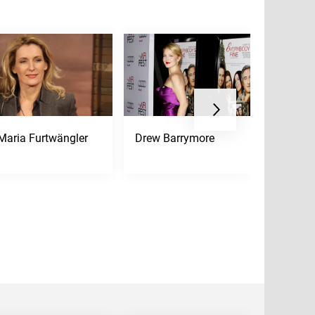
Maria Furtwängler
Drew Barrymore
Muriel 